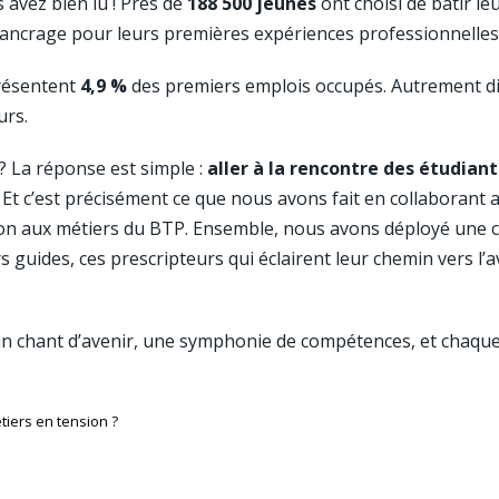
 avez bien lu ! Près de
188 500 jeunes
ont choisi de bâtir leu
ancrage pour leurs premières expériences professionnelles
présentent
4,9 %
des premiers emplois occupés. Autrement dit,
urs.
? La réponse est simple :
aller à la rencontre des étudiant
e. Et c’est précisément ce que nous avons fait en collaborant a
ion aux métiers du BTP. Ensemble, nous avons déployé une 
s guides, ces prescripteurs qui éclairent leur chemin vers l’av
 un chant d’avenir, une symphonie de compétences, et chaque 
tiers en tension ?