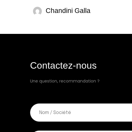
Chandini Galla
Contactez-nous
Une question, recommandation ?
N
o
m
*