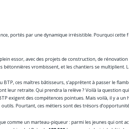
ce, portés par une dynamique irrésistible. Pourquoi cette fré
plein essor, avec des projets de construction, de rénovation
 les bétonnières vrombissent, et les chantiers se multiplient. 
du BTP, ces maîtres bâtisseurs, s’apprêtent à passer le flamb
ont leur retraite. Qui prendra la relève ? Voilà la question qui
BTP exigent des compétences pointues. Mais voilà, il y a un hi
 outils. Pourtant, ces métiers sont des trésors d’opportunités
laque comme un marteau-piqueur : parmi les jeunes qui ont a