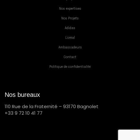
Nos expertises
Nos Projets
Adidas
L’oréal
Ambassadeurs
Contact
Politique de confidentialité
Nos bureaux
110 Rue de la Fraternité – 93170 Bagnolet
+33 9 72 10 41 77
Powered by Sauce Piquante Agency