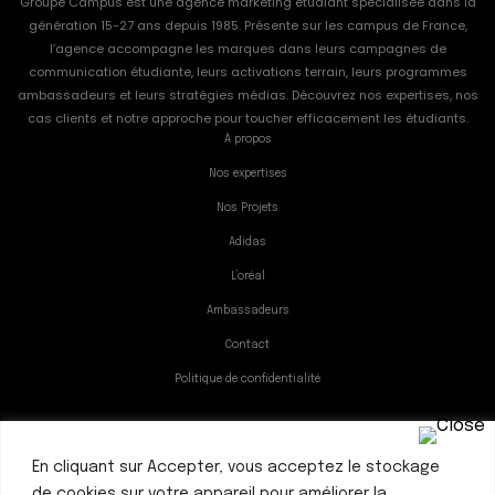
Groupe Campus est une agence marketing étudiant spécialisée dans la
génération 15-27 ans depuis 1985. Présente sur les campus de France,
l’agence accompagne les marques dans leurs campagnes de
communication étudiante, leurs activations terrain, leurs programmes
ambassadeurs et leurs stratégies médias. Découvrez nos expertises, nos
cas clients et notre approche pour toucher efficacement les étudiants.
À propos
Nos expertises
Nos Projets
Adidas
L’oréal
Ambassadeurs
Contact
Politique de confidentialité
En cliquant sur Accepter, vous acceptez le stockage
Nos bureaux
de cookies sur votre appareil pour améliorer la