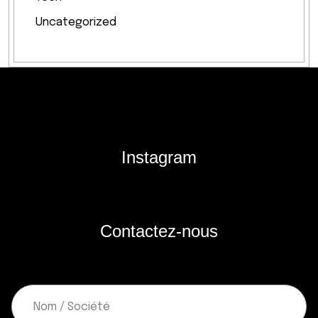
Uncategorized
Instagram
Contactez-nous
N
o